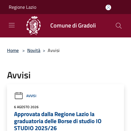
Salta al contenuto principale
Regione Lazio
Comune di Gradoli
Home
>
Novità
>
Avvisi
Avvisi
AVVISI
6 AGOSTO 2026
Approvata dalla Regione Lazio la
graduatoria delle Borse di studio IO
STUDIO 2025/26