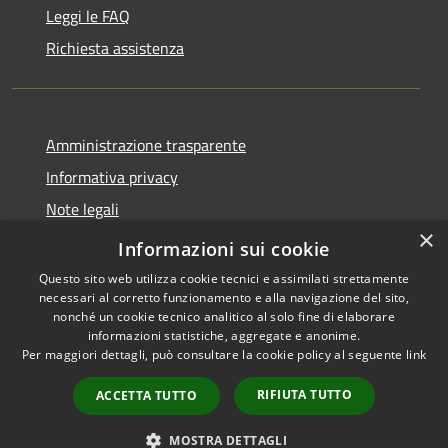
Leggi le FAQ
Richiesta assistenza
Amministrazione trasparente
Informativa privacy
Note legali
×
Dichiarazione di accessibilità
Informazioni sui cookie
Questo sito web utilizza cookie tecnici e assimilati strettamente
necessari al corretto funzionamento e alla navigazione del sito,
nonché un cookie tecnico analitico al solo fine di elaborare
informazioni statistiche, aggregate e anonime.
RSS
Copyright © 2026 • Comune di
Per maggiori dettagli, può consultare la cookie policy al seguente
link
Accessibilità
Gradoli • Powered by
Privacy
Municipium
Accesso
•
RIFIUTA TUTTO
ACCETTA TUTTO
Cookie
redazione
Mappa del sito
MOSTRA DETTAGLI