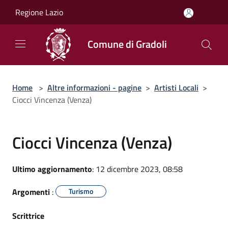
Salta al contenuto principale
Regione Lazio
Comune di Gradoli
Home
>
Altre informazioni - pagine
>
Artisti Locali
>
Ciocci Vincenza (Venza)
Ciocci Vincenza (Venza)
Ultimo aggiornamento
: 12 dicembre 2023, 08:58
Argomenti
:
Turismo
Scrittrice