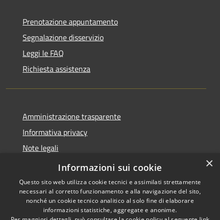
Prenotazione appuntamento
Segnalazione disservizio
Leggi le FAQ
Richiesta assistenza
Amministrazione trasparente
Informativa privacy
Note legali
×
Dichiarazione di accessibilità
Informazioni sui cookie
Questo sito web utilizza cookie tecnici e assimilati strettamente
necessari al corretto funzionamento e alla navigazione del sito,
nonché un cookie tecnico analitico al solo fine di elaborare
informazioni statistiche, aggregate e anonime.
RSS
Copyright © 2026 • Comune di
Per maggiori dettagli, può consultare la cookie policy al seguente
link