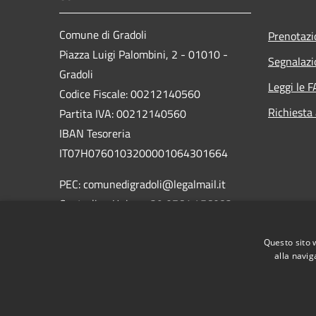
Comune di Gradoli
Prenotaz
Piazza Luigi Palombini, 2 - 01010 -
Segnalazi
Gradoli
Leggi le 
Codice Fiscale: 00212140560
Richiesta
Partita IVA: 00212140560
IBAN Tesoreria
IT07H0760103200001064301664
PEC: comunedigradoli@legalmail.it
Centralino Unico: +39 0761 456082
Codici Univoco per fatturazione
Questo sito 
elettronica: UFTAUU
alla navig