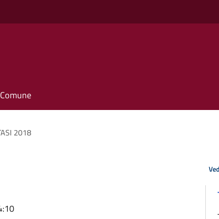
il Comune
TASI 2018
Ved
4:10