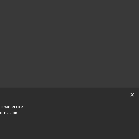
×
nzionamento e
nformazioni