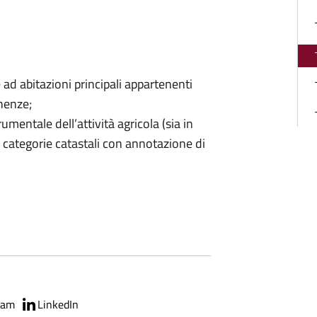
e ad abitazioni principali appartenenti
inenze;
rumentale dell’attività agricola (sia in
e categorie catastali con annotazione di
ram
LinkedIn