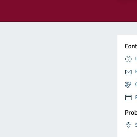
Cont
Prob