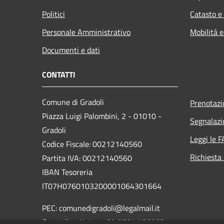
Politici
Catasto e
Personale Amministrativo
Mobilità e
Documenti e dati
CONTATTI
Comune di Gradoli
Prenotaz
Piazza Luigi Palombini, 2 - 01010 -
Segnalazi
Gradoli
Leggi le 
Codice Fiscale: 00212140560
Richiesta
Partita IVA: 00212140560
IBAN Tesoreria
IT07H0760103200001064301664
PEC: comunedigradoli@legalmail.it
Centralino Unico: +39 0761 456082