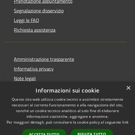
Prenotazione appuntamento
Segnalazione disservizio
Leggi le FAQ
Richiesta assistenza
Amministrazione trasparente
Informativa privacy
Note legali
×
Dichiarazione di accessibilità
Informazioni sui cookie
Questo sito web utilizza cookie tecnici e assimilati strettamente
necessari al corretto funzionamento e alla navigazione del sito,
nonché un cookie tecnico analitico al solo fine di elaborare
informazioni statistiche, aggregate e anonime.
RSS
Copyright © 2026 • Comune di
Per maggiori dettagli, può consultare la cookie policy al seguente
link
Accessibilità
Gradoli • Powered by
Privacy
Municipium
Accesso
•
RIFIUTA TUTTO
ACCETTA TUTTO