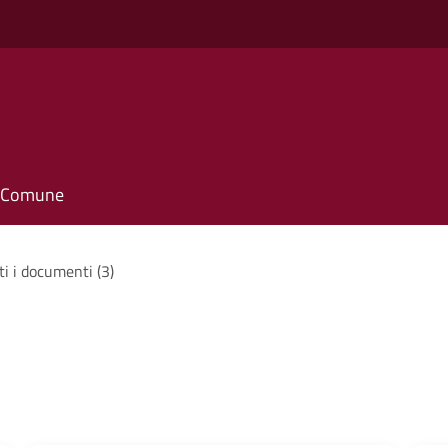
il Comune
ti i documenti (3)