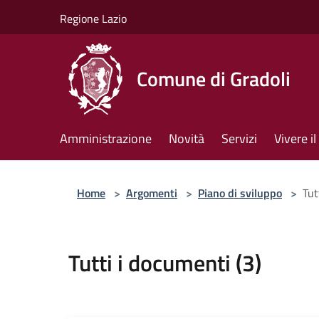
Salta al contenuto principale
Regione Lazio
Comune di Gradoli
Amministrazione
Novità
Servizi
Vivere 
Home
>
Argomenti
>
Piano di sviluppo
>
Tut
Tutti i documenti (3)