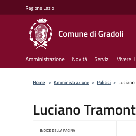
Salta al contenuto principale
Regione Lazio
Comune di Gradoli
Amministrazione
Novità
Servizi
Vivere 
Home
>
Amministrazione
>
Politici
>
Luciano
Luciano Tramon
INDICE DELLA PAGINA