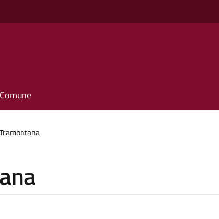
il Comune
 Tramontana
tana