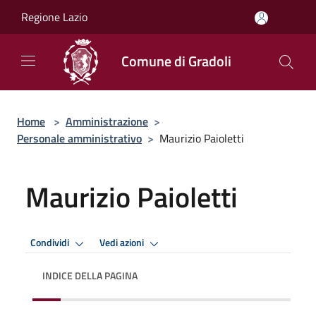
Salta al contenuto principale
Regione Lazio
Comune di Gradoli
Home
>
Amministrazione
>
Personale amministrativo
>
Maurizio Paioletti
Maurizio Paioletti
Condividi
Vedi azioni
INDICE DELLA PAGINA