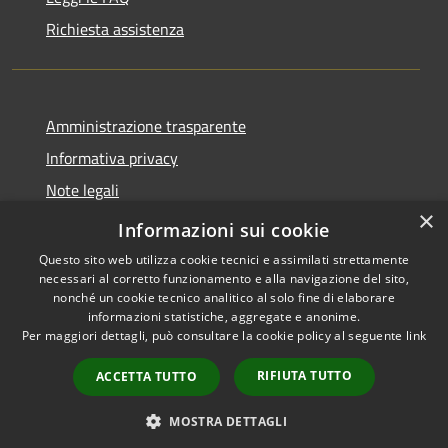
Richiesta assistenza
Amministrazione trasparente
Informativa privacy
Note legali
×
Dichiarazione di accessibilità
Informazioni sui cookie
Questo sito web utilizza cookie tecnici e assimilati strettamente
necessari al corretto funzionamento e alla navigazione del sito,
nonché un cookie tecnico analitico al solo fine di elaborare
informazioni statistiche, aggregate e anonime.
RSS
Copyright © 2026 • Comune di
Per maggiori dettagli, può consultare la cookie policy al seguente
link
Accessibilità
Gradoli • Powered by
Privacy
Municipium
Accesso
•
RIFIUTA TUTTO
ACCETTA TUTTO
Cookie
redazione
Mappa del sito
MOSTRA DETTAGLI