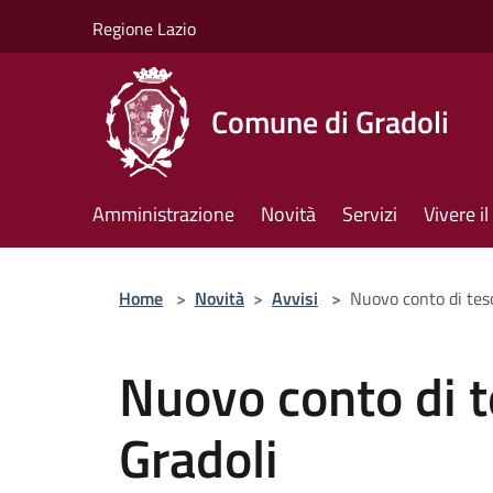
Salta al contenuto principale
Regione Lazio
Comune di Gradoli
Amministrazione
Novità
Servizi
Vivere 
Home
>
Novità
>
Avvisi
>
Nuovo conto di tes
Nuovo conto di 
Gradoli