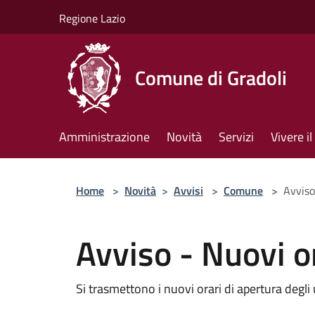
Salta al contenuto principale
Regione Lazio
Comune di Gradoli
Amministrazione
Novità
Servizi
Vivere 
Home
>
Novità
>
Avvisi
>
Comune
>
Avviso
Avviso - Nuovi or
Si trasmettono i nuovi orari di apertura degli 