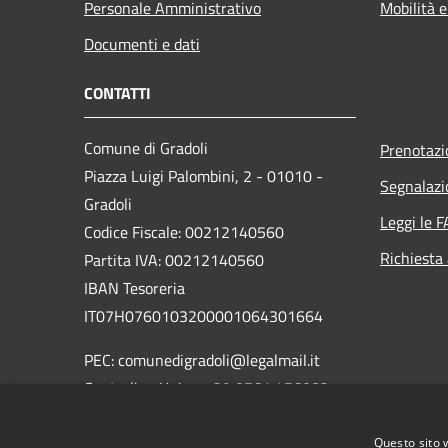
Personale Amministrativo
Mobilità e
Documenti e dati
CONTATTI
Comune di Gradoli
Prenotaz
Piazza Luigi Palombini, 2 - 01010 -
Segnalazi
Gradoli
Leggi le 
Codice Fiscale: 00212140560
Richiesta
Partita IVA: 00212140560
IBAN Tesoreria
IT07H0760103200001064301664
PEC: comunedigradoli@legalmail.it
Centralino Unico: +39 0761 456082
Codici Univoco per fatturazione
Questo sito 