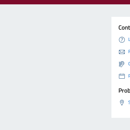
Cont
Prob