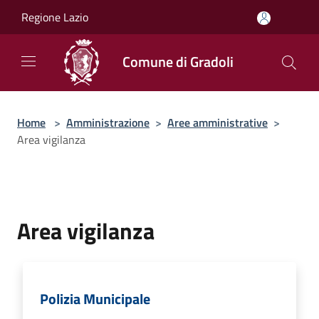
Salta al contenuto principale
Regione Lazio
Comune di Gradoli
Home
>
Amministrazione
>
Aree amministrative
>
Area vigilanza
Area vigilanza
Polizia Municipale