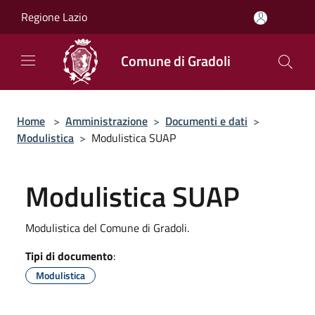
Salta al contenuto principale
Regione Lazio
Comune di Gradoli
Home
>
Amministrazione
>
Documenti e dati
>
Modulistica
>
Modulistica SUAP
Modulistica SUAP
Modulistica del Comune di Gradoli.
Tipi di documento
:
Modulistica