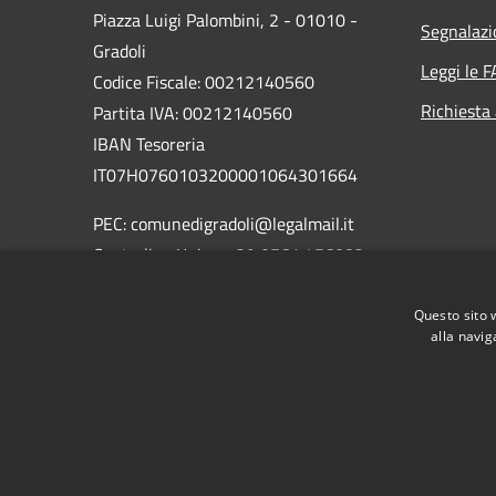
Piazza Luigi Palombini, 2 - 01010 -
Segnalazi
Gradoli
Leggi le 
Codice Fiscale: 00212140560
Richiesta
Partita IVA: 00212140560
IBAN Tesoreria
IT07H0760103200001064301664
PEC: comunedigradoli@legalmail.it
Centralino Unico: +39 0761 456082
Codici Univoco per fatturazione
Questo sito 
elettronica: UFTAUU
alla navig
RSS
Accessibilità
Privacy
Cookie
Mappa de