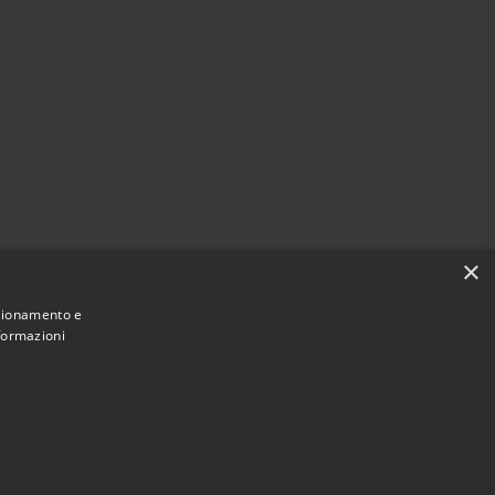
×
nzionamento e
nformazioni
Municipium
Accesso redazione
di Gradoli • Powered by
•