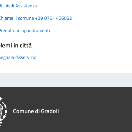
Richiedi Assistenza
Chiama il comune +39 0761 456082
Prenota un appuntamento
lemi in città
Segnala disservizio
Comune di Gradoli