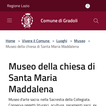
Salta al contenuto principale
Regione Lazio
Comune di Gradoli
Home
>
Vivere il Comune
>
Luoghi
>
Museo
>
Museo della chiesa di Santa Maria Maddalena
Museo della chiesa di
Santa Maria
Maddalena
Museo d'arte sacra: nella Sacrestia della Collegiata.
Conserva oggetti liturgici, sculture, paramenti sacri, ex