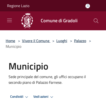
Salta al contenuto principale
Regione Lazio
Comune di Gradoli
Home
>
Vivere il Comune
>
Luoghi
>
Palazzo
>
Municipio
Municipio
Sede principale del comune, gli uffici occupano il
secondo piano di Palazzo Farnese.
Condividi
Vedi azioni