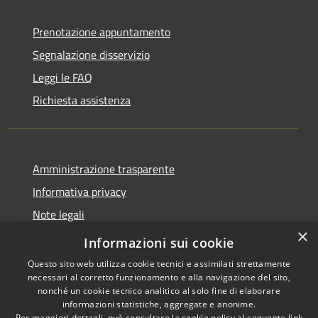
Prenotazione appuntamento
Segnalazione disservizio
Leggi le FAQ
Richiesta assistenza
Amministrazione trasparente
Informativa privacy
Note legali
×
Dichiarazione di accessibilità
Informazioni sui cookie
Questo sito web utilizza cookie tecnici e assimilati strettamente
necessari al corretto funzionamento e alla navigazione del sito,
nonché un cookie tecnico analitico al solo fine di elaborare
informazioni statistiche, aggregate e anonime.
RSS
Copyright © 2026 • Comune di
Per maggiori dettagli, può consultare la cookie policy al seguente
link