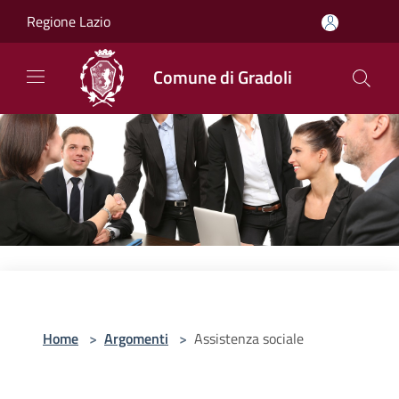
Salta al contenuto principale
Regione Lazio
Comune di Gradoli
Home
>
Argomenti
>
Assistenza sociale